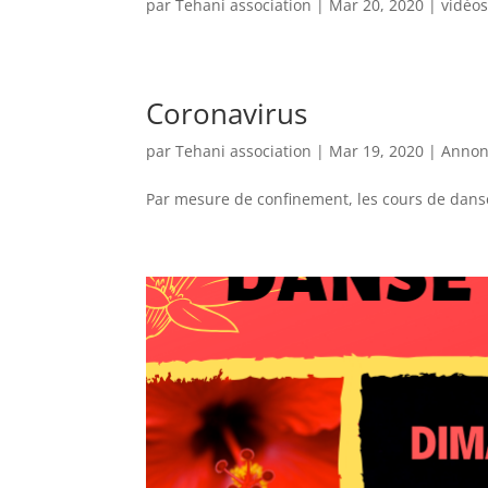
par
Tehani association
|
Mar 20, 2020
|
vidéo
Coronavirus
par
Tehani association
|
Mar 19, 2020
|
Annon
Par mesure de confinement, les cours de danse