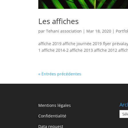
Les affiches
par
Tehani association
|
Mar 18, 2020
|
Portfo
affiche 2019 affiche journée 2019 flyer prévala
1 affiche 2014-2 affiche 2013 affiche 2012 affich
« Entrées précédentes
Arc
Mentions légales
Arch
Confidentialité
Data request