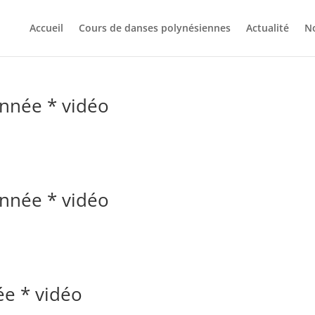
Accueil
Cours de danses polynésiennes
Actualité
No
année * vidéo
s
année * vidéo
s
ée * vidéo