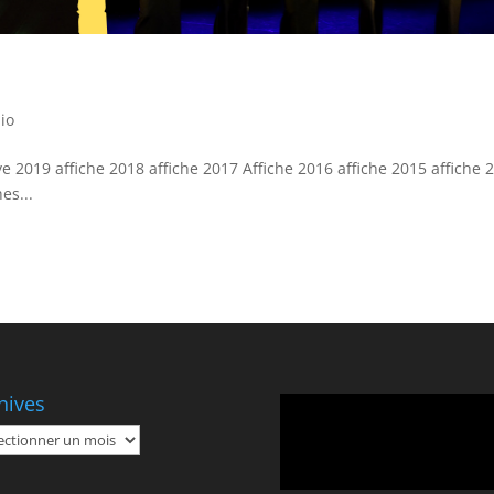
lio
ye 2019 affiche 2018 affiche 2017 Affiche 2016 affiche 2015 affiche 
es...
hives
Lecteur
vidéo
ives