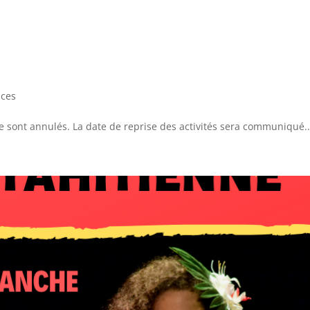
s
ces
 sont annulés. La date de reprise des activités sera communiqué..