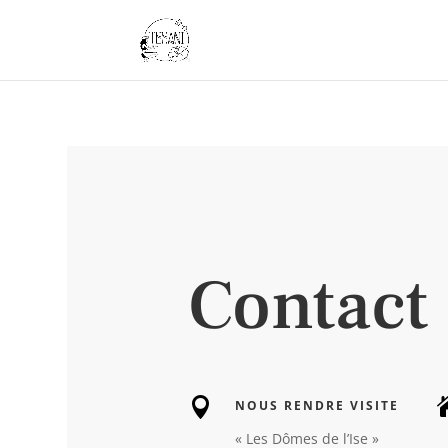
Contact

NOUS RENDRE VISITE
«
Les Dômes de l’Ise »