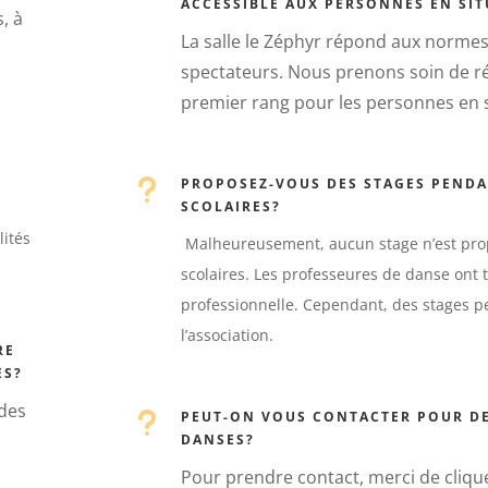
ACCESSIBLE AUX PERSONNES EN SI
, à
La salle le Zéphyr répond aux normes
spectateurs. Nous prenons soin de r
premier rang pour les personnes en s
u
PROPOSEZ-VOUS DES STAGES PENDA
SCOLAIRES?
lités
Malheureusement, aucun stage n’est pro
scolaires. Les professeures de danse ont 
professionnelle. Cependant, des stages p
l’association.
RE
ES?
 des
u
PEUT-ON VOUS CONTACTER POUR DE
DANSES?
Pour prendre contact, merci de cliquer