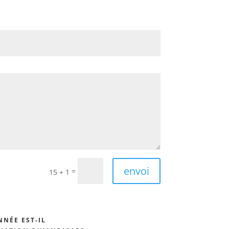
envoi
=
15 + 1
NNÉE EST-IL