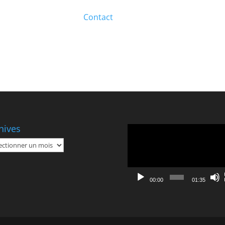
Contact
hives
Lecteur
vidéo
ives
00:00
01:35