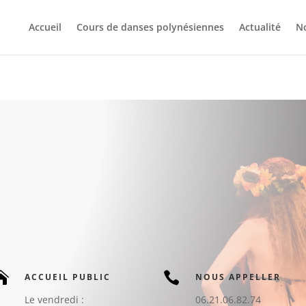
Accueil
Cours de danses polynésiennes
Actualité
No


ACCUEIL PUBLIC
NOUS APPELLER
Le vendredi :
06.21.06.82.74